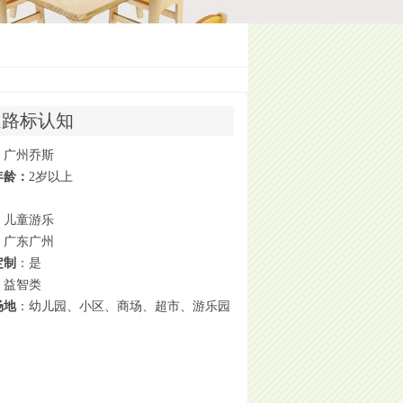
通路标认知
：广州乔斯
年龄：
2岁以上
：儿童游乐
：广东广州
定制
：是
：益智类
场地
：幼儿园、小区、商场、超市、游乐
园