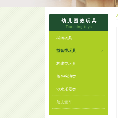
幼 儿 园 教 玩 具
——
Teaching toys
——
墙面玩具
益智类玩具
构建类玩具
角色扮演类
沙水乐器类
幼儿童车