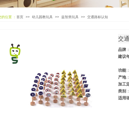
您的位置 ：
首页
>>
幼儿园教玩具
>>
益智类玩具
>>
交通路标认知
交
品牌
建议
功能
产地
加工
类别
适用