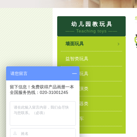
幼 儿 园 教 玩 具
——
Teaching toys
——
墙面玩具
益智类玩具
请您留言
构建类玩具
留下信息！免费获得产品画册一本
角色扮演类
全国服务热线：020-31001245
沙水乐器类
幼儿童车