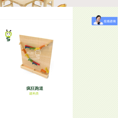
疯狂跑道
建构类