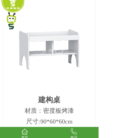
建构桌
材质：密度板烤漆
尺寸:90*60*60cm
上一个：
玩具柜
首页
电话