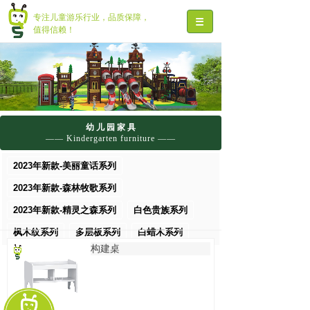
专注儿童游乐行业，品质保障，
值得信赖！
幼 儿 园 家 具
—— Kindergarten furniture ——
2023年新款-美丽童话系列
2023年新款-森林牧歌系列
2023年新款-精灵之森系列
白色贵族系列
首页
>>
幼儿园家具
>>
白色贵族系列
>>
桌椅
>>
构建桌
枫木纹系列
多层板系列
白蜡木系列
构建桌