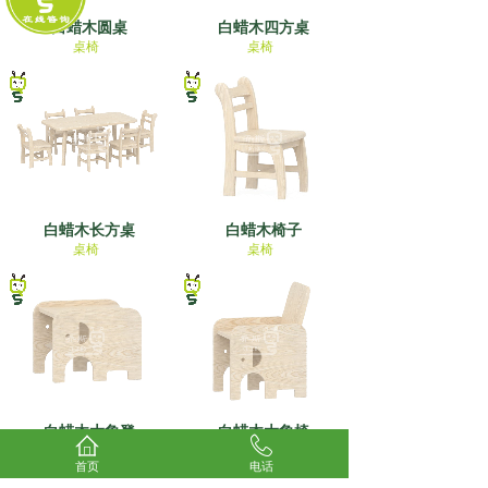
白蜡木圆桌
白蜡木四方桌
桌椅
桌椅
白蜡木长方桌
白蜡木椅子
桌椅
桌椅
白蜡木大象凳
白蜡木大象椅
桌椅
桌椅
首页
电话
<
1
2
3
4
5
...
7
8
>