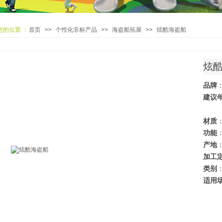
您的位置 ：
首页
>>
个性化非标产品
>>
海盗船拓展
>>
炫酷海盗船
炫
品牌
建议
材质
功能
产地
加工
类别
适用